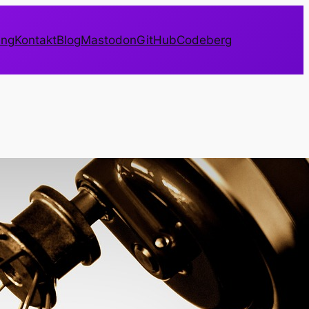
ung
Kontakt
Blog
Mastodon
GitHub
Codeberg