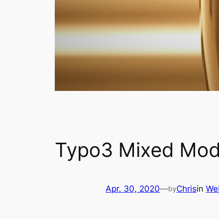
Typo3 Mixed Mode
Apr. 30, 2020
—
Chris
in
We
by