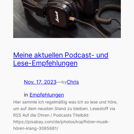
Meine aktuellen Podcast- und
Lese-Empfehlungen
Nov. 17, 2023
—
Chris
by
in
Empfehlungen
Hier sammle ich regelmäßig was ich so lese und höre,
um auf dem neusten Stand zu bleiben. Lesestoff via
RSS Auf die Ohren / Podcasts Titelbild:
https://pixabay.com/de/photos/kopfhörer-musik-
hören-klang-3085681/