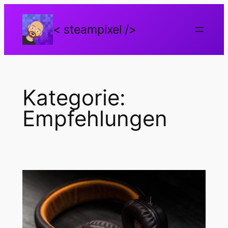
Zum
Inhalt
< steampixel />
springen
Kategorie:
Empfehlungen